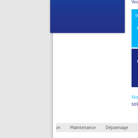
Vos
I
No
so
Installation
Maintenance
Dépannage