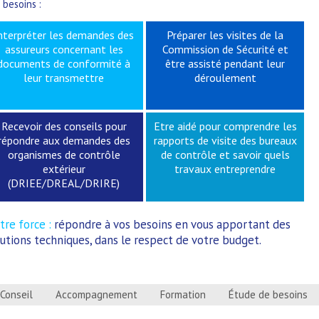
 besoins :
nterpréter les demandes des
Préparer les visites de la
assureurs concernant les
Commission de Sécurité et
documents de conformité à
être assisté pendant leur
leur transmettre
déroulement
Recevoir des conseils pour
Etre aidé pour comprendre les
répondre aux demandes des
rapports de visite des bureaux
organismes de contrôle
de contrôle et savoir quels
extérieur
travaux entreprendre
(DRIEE/DREAL/DRIRE)
tre force :
répondre à vos besoins en vous apportant des
lutions techniques, dans le respect de votre budget.
Conseil
Accompagnement
Formation
Étude de besoins